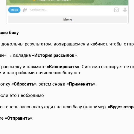
всю базу
 довольны результатом, возвращаемся в кабинет, чтобы отп
ки»
→ вкладка
«История рассылок»
.
ю рассылку и нажмите
«Клонировать»
. Система скопирует ее 
и и настройками начисления бонусов.
нопку
«Сбросить»
, затем снова
«Применить»
.
если это необходимо
то теперь рассылка уходит на всю базу (например,
«Будет отпр
те
«Отправить»
.