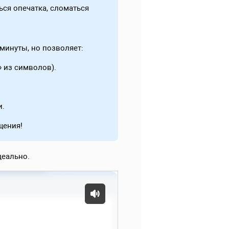
ься опечатка, сломаться
минуты, но позволяет:
» из символов).
и.
щения!
деально.