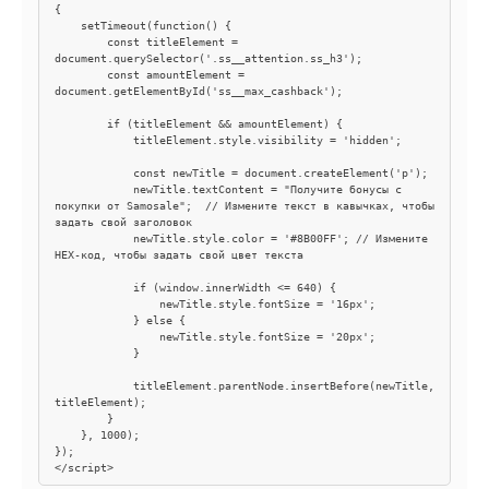
{  

    setTimeout(function() {  

        const titleElement = 
document.querySelector('.ss__attention.ss_h3');  

        const amountElement = 
document.getElementById('ss__max_cashback');  

        if (titleElement && amountElement) {  

            titleElement.style.visibility = 'hidden';  

            const newTitle = document.createElement('p');  

            newTitle.textContent = "Получите бонусы с 
покупки от Samosale";  // Измените текст в кавычках, чтобы 
задать свой заголовок

            newTitle.style.color = '#8B00FF'; // Измените 
HEX-код, чтобы задать свой цвет текста

            if (window.innerWidth <= 640) {  

                newTitle.style.fontSize = '16px';  

            } else {  

                newTitle.style.fontSize = '20px';  

            }  

            titleElement.parentNode.insertBefore(newTitle, 
titleElement);  

        }  

    }, 1000);  

});

</script>