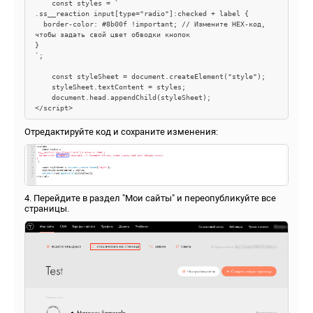
    const styles = `

.ss__reaction input[type="radio"]:checked + label {

  border-color: #8b00f !important; // Измените HEX-код, 
чтобы задать свой цвет обводки кнопок

}

`;

    const styleSheet = document.createElement("style");

    styleSheet.textContent = styles;

    document.head.appendChild(styleSheet);

</script>
Отредактируйте код и сохраните изменения:
4. Перейдите в раздел "Мои сайты" и переопубликуйте все
страницы.