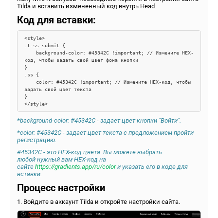
Tilda и вставить измененный код внутрь Head.
Код для вставки:
<style>

.t-ss-submit {

    background-color: #45342C !important; // Измените HEX-
код, чтобы задать свой цвет фона кнопки

}

.ss {

    color: #45342C !important; // Измените HEX-код, чтобы 
задать свой цвет текста

}

*background-color: #45342C - задает цвет кнопки "Войти".
*color: #45342C - задает цвет текста с предложением пройти
регистрацию.
#45342C
- это HEX-код цвета. Вы можете выбрать
любой нужный вам
HEX-код
на
сайте
https://gradients.app/ru/color
и указать его в коде для
вставки.
Процесс настройки
1. Войдите в аккаунт Tilda и откройте настройки сайта.