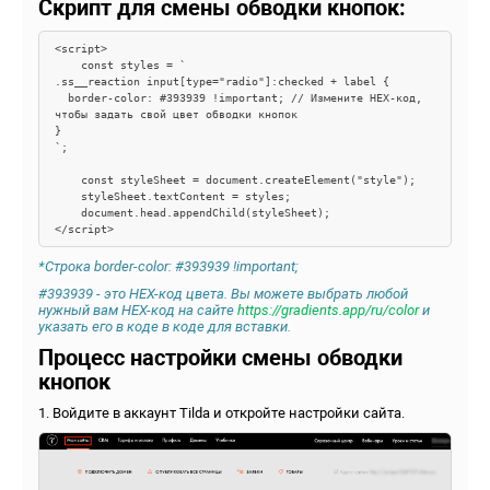
Скрипт для смены обводки кнопок:
<script>

    const styles = `

.ss__reaction input[type="radio"]:checked + label {

  border-color: #393939 !important; // Измените HEX-код, 
чтобы задать свой цвет обводки кнопок

}

`;

    const styleSheet = document.createElement("style");

    styleSheet.textContent = styles;

    document.head.appendChild(styleSheet);

</script>
*Строка border-color: #393939 !important;
#393939
- это HEX-код цвета. Вы можете выбрать любой
нужный вам
HEX-код
на сайте
https://gradients.app/ru/color
и
указать его в коде в коде для вставки.
Процесс настройки смены обводки
кнопок
1. Войдите в аккаунт Tilda и откройте настройки сайта.