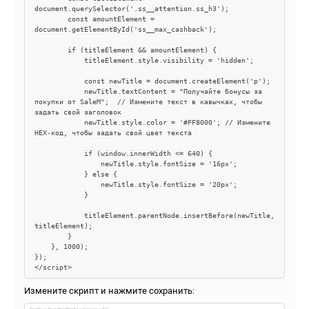
document.querySelector('.ss__attention.ss_h3');  

        const amountElement = 
document.getElementById('ss__max_cashback');  

        if (titleElement && amountElement) {  

            titleElement.style.visibility = 'hidden';  

            const newTitle = document.createElement('p');  

            newTitle.textContent = "Получайте бонусы за 
покупки от SaleM";  // Измените текст в кавычках, чтобы 
задать свой заголовок

            newTitle.style.color = '#FF8000'; // Измените 
HEX-код, чтобы задать свой цвет текста

            if (window.innerWidth <= 640) {  

                newTitle.style.fontSize = '16px';  

            } else {  

                newTitle.style.fontSize = '20px';  

            }  

            titleElement.parentNode.insertBefore(newTitle, 
titleElement);  

        }  

    }, 1000);  

});

</script>
Измените скрипт и нажмите сохранить: