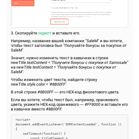
3. Скопируйте
скрипт
и вставьте его.
Например, название вашей компании "SaleM" и вы хотите,
чтобы текст заголовка был "Получайте бонусы за покупки от
SaleM"
Значит, нужно изменить текст в кавычках в строке
newTitle.textContent = "Получите бонусы с покупки от Samosale"
на
newTitle.textContent = "Получайте бонусы с покупки от
SaleM".
Чтобы изменить цвет текста, найдите строку
newTitle.style.color = '#8B00FF'.
В этой строке
#8B00FF
— это HEX-код фиолетового цвета.
Если вы хотите, чтобы текст был, например, оранжевого
цвета, укажите HEX-код оранжевого —
#
FF8000
и вставьте его
в кавычки вместо
#8B00FF.
<script>

document.addEventListener('DOMContentLoaded', function () 
{  

    setTimeout(function() {  

        const titleElement = 