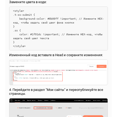
Замените цвета в коде:
<style>

.t-ss-submit {

    background-color: #8b00ff !important; // Измените HEX-
код, чтобы задать свой цвет фона кнопки

}

.ss {

    color: #1f91dc !important; // Измените HEX-код, чтобы 
задать свой цвет текста

}

Измененный код вставьте в Head и сохраните изменения:
4. Перейдите в раздел "Мои сайты" и переопубликуйте все
страницы.