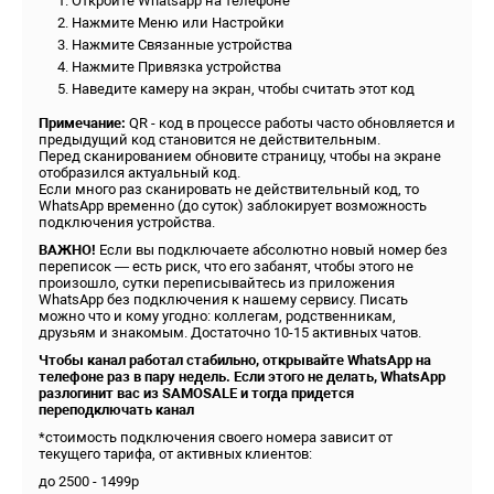
Откройте Whatsapp на телефоне
Нажмите Меню или Настройки
Нажмите Связанные устройства
Нажмите Привязка устройства
Наведите камеру на экран, чтобы считать этот код
Примечание:
QR - код в процессе работы часто обновляется и
предыдущий код становится не действительным.
Перед сканированием обновите страницу, чтобы на экране
отобразился актуальный код.
Если много раз сканировать не действительный код, то
WhatsApp временно (до суток) заблокирует возможность
подключения устройства.
ВАЖНО!
Если вы подключаете абсолютно новый номер без
переписок — есть риск, что его забанят, чтобы этого не
произошло, сутки переписывайтесь из приложения
WhatsApp без подключения к нашему сервису. Писать
можно что и кому угодно: коллегам, родственникам,
друзьям и знакомым. Достаточно 10-15 активных чатов.
Чтобы канал работал стабильно, открывайте WhatsApp на
телефоне раз в пару недель. Если этого не делать, WhatsApp
разлогинит вас из SAMOSALE и тогда придется
переподключать канал
*стоимость подключения своего номера зависит от
текущего тарифа, от активных клиентов:
до 2500 - 1499р