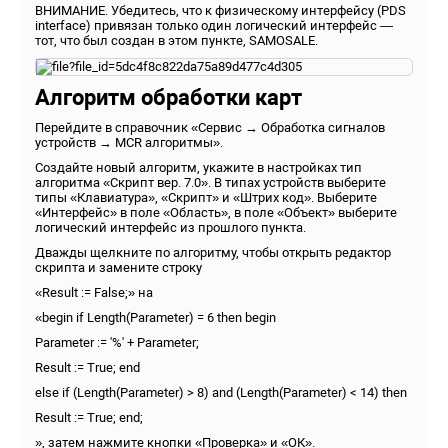
ВНИМАНИЕ. Убедитесь, что к физическому интерфейсу (PDS
interface) привязан только один логический интерфейс —
тот, что был создан в этом пункте, SAMOSALE.
Алгоритм обработки карт
Перейдите в справочник «Сервис → Обработка сигналов
устройств → MCR алгоритмы».
Создайте новый алгоритм, укажите в настройках тип
алгоритма «Скрипт вер. 7.0». В типах устройств выберите
типы «Клавиатура», «Скрипт» и «Штрих код». Выберите
«Интерфейс» в поле «Область», в поле «Объект» выберите
логический интерфейс из прошлого пункта.
Дважды щелкните по алгоритму, чтобы открыть редактор
скрипта и замените строку
«Result := False;» на
«begin if Length(Parameter) = 6 then begin
Parameter := '%' + Parameter;
Result := True; end
else if (Length(Parameter) > 8) and (Length(Parameter) < 14) then
Result := True; end;
», затем нажмите кнопки «Проверка» и «ОК».