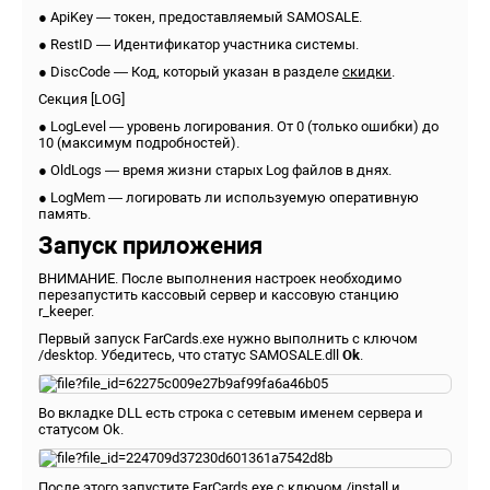
● ApiKey — токен, предоставляемый SAMOSALE.
● RestID — Идентификатор участника системы.
● DiscCode — Код, который указан в разделе
скидки
.
Секция [LOG]
● LogLevel — уровень логирования. От 0 (только ошибки) до
10 (максимум подробностей).
● OldLogs — время жизни старых Log файлов в днях.
● LogMem — логировать ли используемую оперативную
память.
Запуск приложения
ВНИМАНИЕ. После выполнения настроек необходимо
перезапустить кассовый сервер и кассовую станцию
r_keeper.
Первый запуск FarCards.exe нужно выполнить с ключом
/desktop. Убедитесь, что статус SAMOSALE.dll
Ok
.
Во вкладке DLL есть строка с сетевым именем сервера и
статусом Ok.
После этого запустите FarCards.exe с ключом /install и