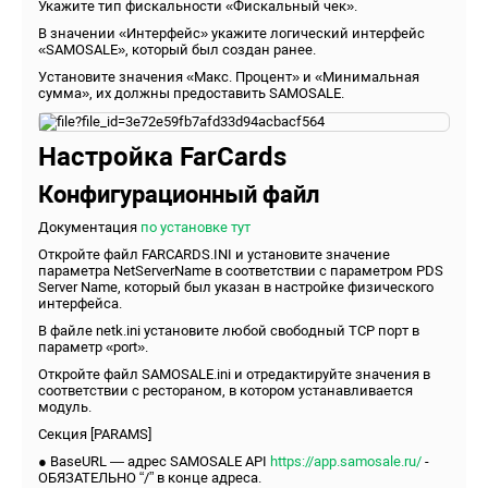
Укажите тип фискальности «Фискальный чек».
В значении «Интерфейс» укажите логический интерфейс
«SAMOSALE», который был создан ранее.
Установите значения «Макс. Процент» и «Минимальная
сумма», их должны предоставить SAMOSALE.
Настройка FarCards
Конфигурационный файл
Документация
по установке тут
Откройте файл FARCARDS.INI и установите значение
параметра NetServerName в соответствии с параметром PDS
Server Name, который был указан в настройке физического
интерфейса.
В файле netk.ini установите любой свободный TCP порт в
параметр «port».
Откройте файл SAMOSALE.ini и отредактируйте значения в
соответствии с рестораном, в котором устанавливается
модуль.
Секция [PARAMS]
● BaseURL — адрес SAMOSALE API
https://app.samosale.ru/
-
ОБЯЗАТЕЛЬНО “/” в конце адреса.