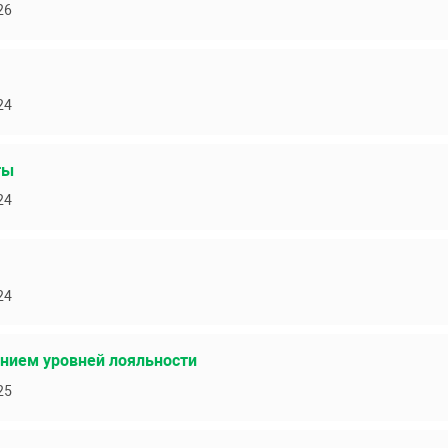
26
24
ты
24
24
ением уровней лояльности
25